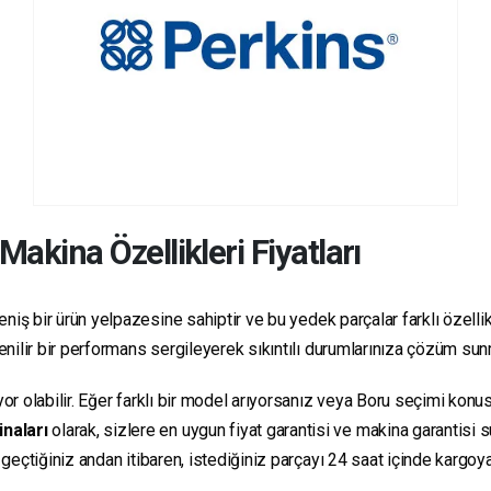
Makina Özellikleri Fiyatları
niş bir ürün yelpazesine sahiptir ve bu yedek parçalar farklı özellikl
üvenilir bir performans sergileyerek sıkıntılı durumlarınıza çözüm su
yor olabilir. Eğer farklı bir model arıyorsanız veya Boru seçimi konus
inaları
olarak, sizlere en uygun fiyat garantisi ve makina garantisi 
e geçtiğiniz andan itibaren, istediğiniz parçayı 24 saat içinde kargo