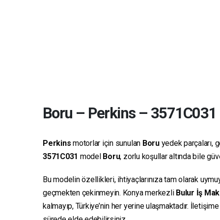
Boru
–
Perkins
–
3571C031
Perkins
motorlar için sunulan
Boru
yedek parçaları, ge
3571C031
model
Boru
, zorlu koşullar altında bile g
Bu modelin özellikleri, ihtiyaçlarınıza tam olarak uymu
geçmekten çekinmeyin. Konya merkezli
Bulur İş Mak
kalmayıp, Türkiye’nin her yerine ulaşmaktadır. İletişim
sürede elde edebilirsiniz.