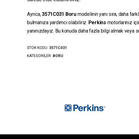
Ayrıca,
3571C031
Boru
modelinin yanı sıra, daha fark
bulmanıza yardımcı olabiliriz.
Perkins
motorlarınız iç
yanınızdayız. Bu konuda daha fazla bilgi almak veya sor
STOK KODU:
3571C031
KATEGORILER:
BORU