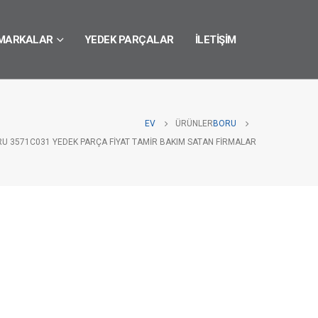
MARKALAR
YEDEK PARÇALAR
İLETIŞIM
EV
ÜRÜNLER
BORU
RU 3571C031 YEDEK PARÇA FIYAT TAMIR BAKIM SATAN FIRMALAR