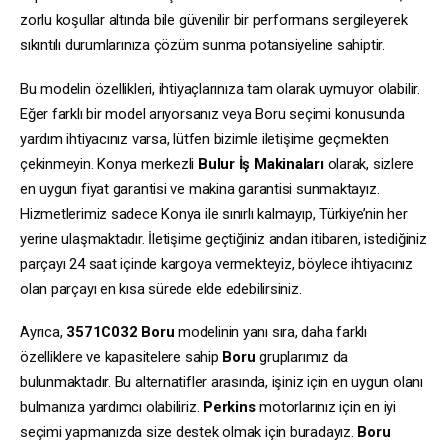
zorlu koşullar altında bile güvenilir bir performans sergileyerek
sıkıntılı durumlarınıza çözüm sunma potansiyeline sahiptir.
Bu modelin özellikleri, ihtiyaçlarınıza tam olarak uymuyor olabilir.
Eğer farklı bir model arıyorsanız veya Boru seçimi konusunda
yardım ihtiyacınız varsa, lütfen bizimle iletişime geçmekten
çekinmeyin. Konya merkezli
Bulur İş Makinaları
olarak, sizlere
en uygun fiyat garantisi ve makina garantisi sunmaktayız.
Hizmetlerimiz sadece Konya ile sınırlı kalmayıp, Türkiye’nin her
yerine ulaşmaktadır. İletişime geçtiğiniz andan itibaren, istediğiniz
parçayı 24 saat içinde kargoya vermekteyiz, böylece ihtiyacınız
olan parçayı en kısa sürede elde edebilirsiniz.
Ayrıca,
3571C032
Boru
modelinin yanı sıra, daha farklı
özelliklere ve kapasitelere sahip
Boru
gruplarımız da
bulunmaktadır. Bu alternatifler arasında, işiniz için en uygun olanı
bulmanıza yardımcı olabiliriz.
Perkins
motorlarınız için en iyi
seçimi yapmanızda size destek olmak için buradayız.
Boru