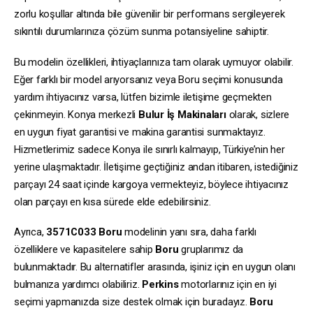
zorlu koşullar altında bile güvenilir bir performans sergileyerek
sıkıntılı durumlarınıza çözüm sunma potansiyeline sahiptir.
Bu modelin özellikleri, ihtiyaçlarınıza tam olarak uymuyor olabilir.
Eğer farklı bir model arıyorsanız veya Boru seçimi konusunda
yardım ihtiyacınız varsa, lütfen bizimle iletişime geçmekten
çekinmeyin. Konya merkezli
Bulur İş Makinaları
olarak, sizlere
en uygun fiyat garantisi ve makina garantisi sunmaktayız.
Hizmetlerimiz sadece Konya ile sınırlı kalmayıp, Türkiye’nin her
yerine ulaşmaktadır. İletişime geçtiğiniz andan itibaren, istediğiniz
parçayı 24 saat içinde kargoya vermekteyiz, böylece ihtiyacınız
olan parçayı en kısa sürede elde edebilirsiniz.
Ayrıca,
3571C033
Boru
modelinin yanı sıra, daha farklı
özelliklere ve kapasitelere sahip
Boru
gruplarımız da
bulunmaktadır. Bu alternatifler arasında, işiniz için en uygun olanı
bulmanıza yardımcı olabiliriz.
Perkins
motorlarınız için en iyi
seçimi yapmanızda size destek olmak için buradayız.
Boru