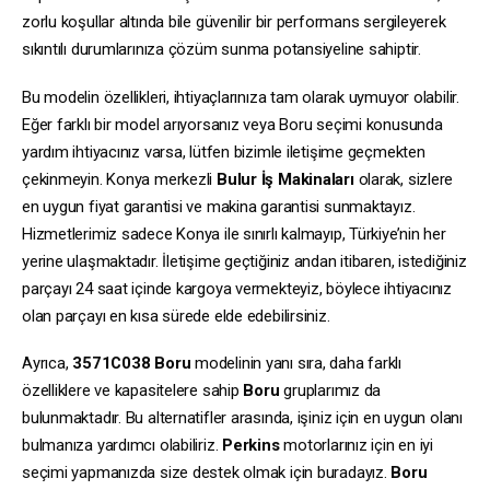
zorlu koşullar altında bile güvenilir bir performans sergileyerek
sıkıntılı durumlarınıza çözüm sunma potansiyeline sahiptir.
Bu modelin özellikleri, ihtiyaçlarınıza tam olarak uymuyor olabilir.
Eğer farklı bir model arıyorsanız veya Boru seçimi konusunda
yardım ihtiyacınız varsa, lütfen bizimle iletişime geçmekten
çekinmeyin. Konya merkezli
Bulur İş Makinaları
olarak, sizlere
en uygun fiyat garantisi ve makina garantisi sunmaktayız.
Hizmetlerimiz sadece Konya ile sınırlı kalmayıp, Türkiye’nin her
yerine ulaşmaktadır. İletişime geçtiğiniz andan itibaren, istediğiniz
parçayı 24 saat içinde kargoya vermekteyiz, böylece ihtiyacınız
olan parçayı en kısa sürede elde edebilirsiniz.
Ayrıca,
3571C038
Boru
modelinin yanı sıra, daha farklı
özelliklere ve kapasitelere sahip
Boru
gruplarımız da
bulunmaktadır. Bu alternatifler arasında, işiniz için en uygun olanı
bulmanıza yardımcı olabiliriz.
Perkins
motorlarınız için en iyi
seçimi yapmanızda size destek olmak için buradayız.
Boru