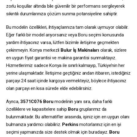
zorlu koşullar altında bile güvenilir bir performans sergileyerek
sıkıntılı durumlarınıza çözüm sunma potansiyeline sahiptir.
Bu modelin özellikleri, ihtiyaçlarınıza tam olarak uymuyor olabilir.
Eğer farklı bir model arıyorsanız veya Boru seçimi konusunda
yardım ihtiyacınız varsa, lütfen bizimle iletişime geçmekten
çekinmeyin. Konya merkezli
Bulur İş Makinaları
olarak, sizlere
en uygun fiyat garantisi ve makina garantisi sunmaktayız.
Hizmetlerimiz sadece Konya ile sınırlı kalmayıp, Türkiye’nin her
yerine ulaşmaktadır. İletişime geçtiğiniz andan itibaren, istediğiniz
parçayı 24 saat içinde kargoya vermekteyiz, böylece ihtiyacınız
olan parçayı en kısa sürede elde edebilirsiniz.
Ayrıca,
3571C076
Boru
modelinin yanı sıra, daha farklı
özelliklere ve kapasitelere sahip
Boru
gruplarımız da
bulunmaktadır. Bu alternatifler arasında, işiniz için en uygun olanı
bulmanıza yardımcı olabiliriz.
Perkins
motorlarınız için en iyi
seçimi yapmanızda size destek olmak için buradayız.
Boru