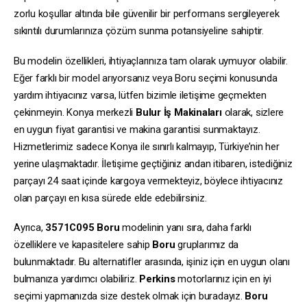
zorlu koşullar altında bile güvenilir bir performans sergileyerek
sıkıntılı durumlarınıza çözüm sunma potansiyeline sahiptir.
Bu modelin özellikleri, ihtiyaçlarınıza tam olarak uymuyor olabilir.
Eğer farklı bir model arıyorsanız veya Boru seçimi konusunda
yardım ihtiyacınız varsa, lütfen bizimle iletişime geçmekten
çekinmeyin. Konya merkezli
Bulur İş Makinaları
olarak, sizlere
en uygun fiyat garantisi ve makina garantisi sunmaktayız.
Hizmetlerimiz sadece Konya ile sınırlı kalmayıp, Türkiye’nin her
yerine ulaşmaktadır. İletişime geçtiğiniz andan itibaren, istediğiniz
parçayı 24 saat içinde kargoya vermekteyiz, böylece ihtiyacınız
olan parçayı en kısa sürede elde edebilirsiniz.
Ayrıca,
3571C095
Boru
modelinin yanı sıra, daha farklı
özelliklere ve kapasitelere sahip
Boru
gruplarımız da
bulunmaktadır. Bu alternatifler arasında, işiniz için en uygun olanı
bulmanıza yardımcı olabiliriz.
Perkins
motorlarınız için en iyi
seçimi yapmanızda size destek olmak için buradayız.
Boru