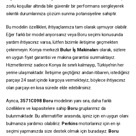
zorlu koşullar altında bile güvenilir bir performans sergileyerek
sıkıntılı durumlarınıza çözüm sunma potansiyeline sahiptir.
Bu modelin özellikleri, ihtiyaçlarınıza tam olarak uymuyor olabilir.
Eğer farklı bir model arıyorsanız veya Boru seçimi konusunda
yardım ihtiyacınız varsa, lütfen bizimle iletişime geçmekten
çekinmeyin. Konya merkezli
Bulur İş Makinaları
olarak, sizlere
en uygun fiyat garantisi ve makina garantisi sunmaktayız.
Hizmetlerimiz sadece Konya ile sınırlı kalmayıp, Türkiye’nin her
yerine ulaşmaktadır. İletişime geçtiğiniz andan itibaren, istediğiniz
parçayı 24 saat içinde kargoya vermekteyiz, böylece ihtiyacınız
olan parçayı en kısa sürede elde edebilirsiniz.
Ayrıca,
3571C098
Boru
modelinin yanı sıra, daha farklı
özelliklere ve kapasitelere sahip
Boru
gruplarımız da
bulunmaktadır. Bu alternatifler arasında, işiniz için en uygun olanı
bulmanıza yardımcı olabiliriz.
Perkins
motorlarınız için en iyi
seçimi yapmanızda size destek olmak için buradayız.
Boru