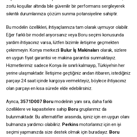
zorlu koşullar altında bile güvenilir bir performans sergileyerek
sıkıntılı durumlarınıza çözüm sunma potansiyeline sahiptir.
Bu modelin özellikleri, ihtiyaçlarınıza tam olarak uymuyor olabilir.
Eğer farklı bir model arıyorsanız veya Boru seçimi konusunda
yardım ihtiyacınız varsa, lütfen bizimle iletişime geçmekten
çekinmeyin. Konya merkezli
Bulur İş Makinaları
olarak, sizlere
en uygun fiyat garantisi ve makina garantisi sunmaktayız.
Hizmetlerimiz sadece Konya ile sınırlı kalmayıp, Türkiye’nin her
yerine ulaşmaktadır. İletişime geçtiğiniz andan itibaren, istediğiniz
parçayı 24 saat içinde kargoya vermekteyiz, böylece ihtiyacınız
olan parçayı en kısa sürede elde edebilirsiniz.
Ayrıca,
3571D007
Boru
modelinin yanı sıra, daha farklı
özelliklere ve kapasitelere sahip
Boru
gruplarımız da
bulunmaktadır. Bu alternatifler arasında, işiniz için en uygun olanı
bulmanıza yardımcı olabiliriz.
Perkins
motorlarınız için en iyi
seçimi yapmanızda size destek olmak için buradayız.
Boru