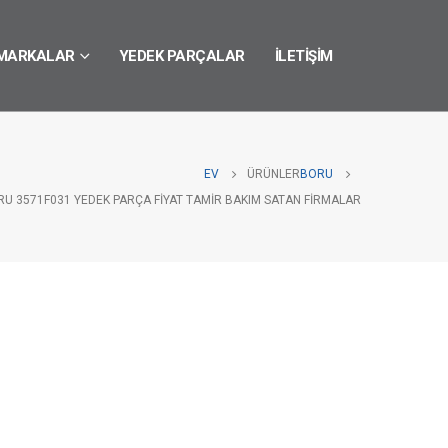
MARKALAR
YEDEK PARÇALAR
İLETIŞIM
EV
ÜRÜNLER
BORU
RU 3571F031 YEDEK PARÇA FIYAT TAMIR BAKIM SATAN FIRMALAR