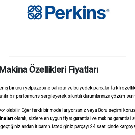
Makina Özellikleri Fiyatları
niş bir ürün yelpazesine sahiptir ve bu yedek parçalar farklı özellikl
üvenilir bir performans sergileyerek sıkıntılı durumlarınıza çözüm sun
yor olabilir. Eğer farklı bir model arıyorsanız veya Boru seçimi konus
inaları
olarak, sizlere en uygun fiyat garantisi ve makina garantisi 
e geçtiğiniz andan itibaren, istediğiniz parçayı 24 saat içinde kargo