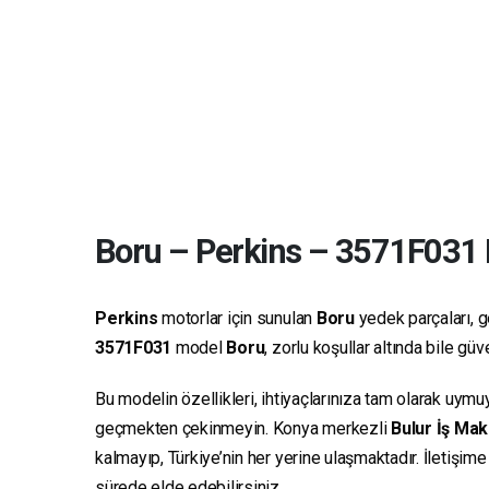
Boru
–
Perkins
–
3571F031
Perkins
motorlar için sunulan
Boru
yedek parçaları, ge
3571F031
model
Boru
, zorlu koşullar altında bile g
Bu modelin özellikleri, ihtiyaçlarınıza tam olarak uymu
geçmekten çekinmeyin. Konya merkezli
Bulur İş Mak
kalmayıp, Türkiye’nin her yerine ulaşmaktadır. İletişim
sürede elde edebilirsiniz.