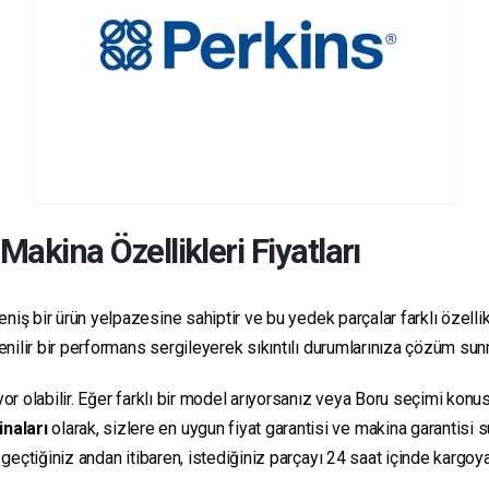
Makina Özellikleri Fiyatları
niş bir ürün yelpazesine sahiptir ve bu yedek parçalar farklı özellikl
üvenilir bir performans sergileyerek sıkıntılı durumlarınıza çözüm su
yor olabilir. Eğer farklı bir model arıyorsanız veya Boru seçimi konus
inaları
olarak, sizlere en uygun fiyat garantisi ve makina garantisi 
e geçtiğiniz andan itibaren, istediğiniz parçayı 24 saat içinde kargo