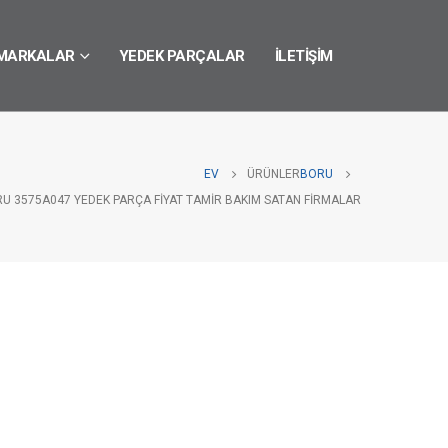
MARKALAR
YEDEK PARÇALAR
İLETIŞIM
EV
ÜRÜNLER
BORU
RU 3575A047 YEDEK PARÇA FIYAT TAMIR BAKIM SATAN FIRMALAR