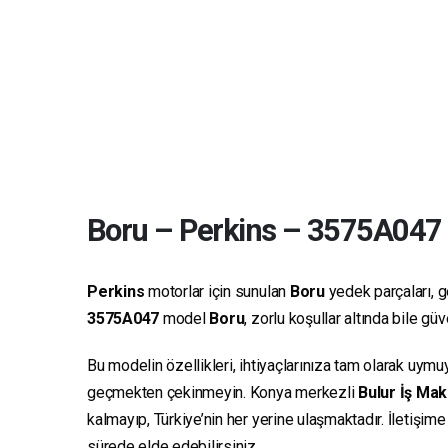
Boru
–
Perkins
–
3575A047
Perkins
motorlar için sunulan
Boru
yedek parçaları, ge
3575A047
model
Boru
, zorlu koşullar altında bile g
Bu modelin özellikleri, ihtiyaçlarınıza tam olarak uymu
geçmekten çekinmeyin. Konya merkezli
Bulur İş Mak
kalmayıp, Türkiye’nin her yerine ulaşmaktadır. İletişim
sürede elde edebilirsiniz.