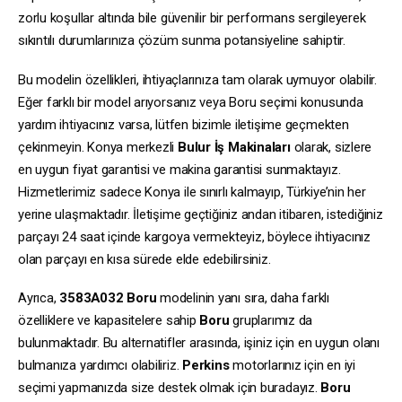
zorlu koşullar altında bile güvenilir bir performans sergileyerek
sıkıntılı durumlarınıza çözüm sunma potansiyeline sahiptir.
Bu modelin özellikleri, ihtiyaçlarınıza tam olarak uymuyor olabilir.
Eğer farklı bir model arıyorsanız veya Boru seçimi konusunda
yardım ihtiyacınız varsa, lütfen bizimle iletişime geçmekten
çekinmeyin. Konya merkezli
Bulur İş Makinaları
olarak, sizlere
en uygun fiyat garantisi ve makina garantisi sunmaktayız.
Hizmetlerimiz sadece Konya ile sınırlı kalmayıp, Türkiye’nin her
yerine ulaşmaktadır. İletişime geçtiğiniz andan itibaren, istediğiniz
parçayı 24 saat içinde kargoya vermekteyiz, böylece ihtiyacınız
olan parçayı en kısa sürede elde edebilirsiniz.
Ayrıca,
3583A032
Boru
modelinin yanı sıra, daha farklı
özelliklere ve kapasitelere sahip
Boru
gruplarımız da
bulunmaktadır. Bu alternatifler arasında, işiniz için en uygun olanı
bulmanıza yardımcı olabiliriz.
Perkins
motorlarınız için en iyi
seçimi yapmanızda size destek olmak için buradayız.
Boru