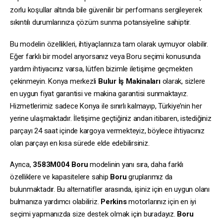
zorlu koşullar altında bile güvenilir bir performans sergileyerek
sıkıntılı durumlarınıza çözüm sunma potansiyeline sahiptir.
Bu modelin özellikleri, ihtiyaçlarınıza tam olarak uymuyor olabilir.
Eğer farklı bir model arıyorsanız veya Boru seçimi konusunda
yardım ihtiyacınız varsa, lütfen bizimle iletişime geçmekten
çekinmeyin. Konya merkezli
Bulur İş Makinaları
olarak, sizlere
en uygun fiyat garantisi ve makina garantisi sunmaktayız.
Hizmetlerimiz sadece Konya ile sınırlı kalmayıp, Türkiye’nin her
yerine ulaşmaktadır. İletişime geçtiğiniz andan itibaren, istediğiniz
parçayı 24 saat içinde kargoya vermekteyiz, böylece ihtiyacınız
olan parçayı en kısa sürede elde edebilirsiniz.
Ayrıca,
3583M004
Boru
modelinin yanı sıra, daha farklı
özelliklere ve kapasitelere sahip
Boru
gruplarımız da
bulunmaktadır. Bu alternatifler arasında, işiniz için en uygun olanı
bulmanıza yardımcı olabiliriz.
Perkins
motorlarınız için en iyi
seçimi yapmanızda size destek olmak için buradayız.
Boru