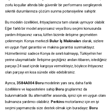
zorlu koşullar altında bile güvenilir bir performans sergileyerek
sıkıntılı durumlarınıza çözüm sunma potansiyeline sahiptir.
Bu modelin özellikleri, ihtiyaçlarınıza tam olarak uymuyor olabilir.
Eğer farklı bir model arıyorsanız veya Boru seçimi konusunda
yardım ihtiyacınız varsa, lütfen bizimle iletişime geçmekten
çekinmeyin. Konya merkezli
Bulur İş Makinaları
olarak, sizlere
en uygun fiyat garantisi ve makina garantisi sunmaktayız.
Hizmetlerimiz sadece Konya ile sınırlı kalmayıp, Türkiye’nin her
yerine ulaşmaktadır. İletişime geçtiğiniz andan itibaren, istediğiniz
parçayı 24 saat içinde kargoya vermekteyiz, böylece ihtiyacınız
olan parçayı en kısa sürede elde edebilirsiniz.
Ayrıca,
3584A004
Boru
modelinin yanı sıra, daha farklı
özelliklere ve kapasitelere sahip
Boru
gruplarımız da
bulunmaktadır. Bu alternatifler arasında, işiniz için en uygun olanı
bulmanıza yardımcı olabiliriz.
Perkins
motorlarınız için en iyi
seçimi yapmanızda size destek olmak için buradayız.
Boru