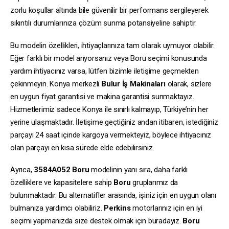
zorlu koşullar altında bile güvenilir bir performans sergileyerek
sıkıntılı durumlarınıza çözüm sunma potansiyeline sahiptir.
Bu modelin özellikleri, ihtiyaçlarınıza tam olarak uymuyor olabilir.
Eğer farklı bir model arıyorsanız veya Boru seçimi konusunda
yardım ihtiyacınız varsa, lütfen bizimle iletişime geçmekten
çekinmeyin. Konya merkezli
Bulur İş Makinaları
olarak, sizlere
en uygun fiyat garantisi ve makina garantisi sunmaktayız.
Hizmetlerimiz sadece Konya ile sınırlı kalmayıp, Türkiye’nin her
yerine ulaşmaktadır. İletişime geçtiğiniz andan itibaren, istediğiniz
parçayı 24 saat içinde kargoya vermekteyiz, böylece ihtiyacınız
olan parçayı en kısa sürede elde edebilirsiniz.
Ayrıca,
3584A052
Boru
modelinin yanı sıra, daha farklı
özelliklere ve kapasitelere sahip
Boru
gruplarımız da
bulunmaktadır. Bu alternatifler arasında, işiniz için en uygun olanı
bulmanıza yardımcı olabiliriz.
Perkins
motorlarınız için en iyi
seçimi yapmanızda size destek olmak için buradayız.
Boru