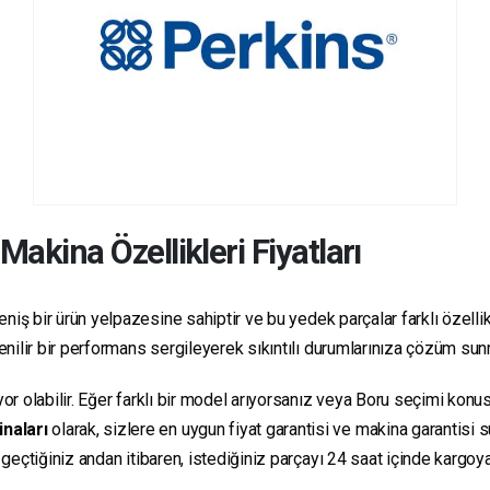
Makina Özellikleri Fiyatları
niş bir ürün yelpazesine sahiptir ve bu yedek parçalar farklı özellikl
üvenilir bir performans sergileyerek sıkıntılı durumlarınıza çözüm su
yor olabilir. Eğer farklı bir model arıyorsanız veya Boru seçimi konus
inaları
olarak, sizlere en uygun fiyat garantisi ve makina garantisi 
e geçtiğiniz andan itibaren, istediğiniz parçayı 24 saat içinde kargo