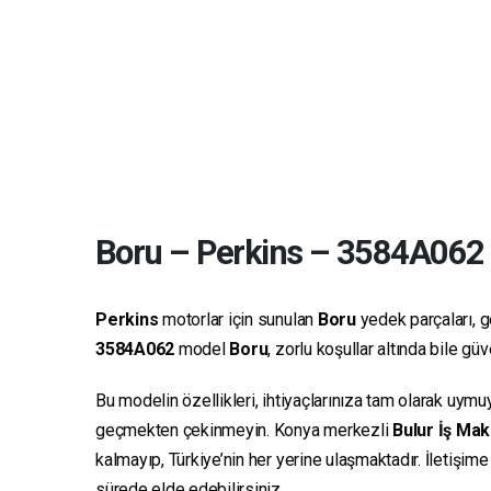
Boru
–
Perkins
–
3584A062
Perkins
motorlar için sunulan
Boru
yedek parçaları, ge
3584A062
model
Boru
, zorlu koşullar altında bile g
Bu modelin özellikleri, ihtiyaçlarınıza tam olarak uymu
geçmekten çekinmeyin. Konya merkezli
Bulur İş Mak
kalmayıp, Türkiye’nin her yerine ulaşmaktadır. İletişim
sürede elde edebilirsiniz.