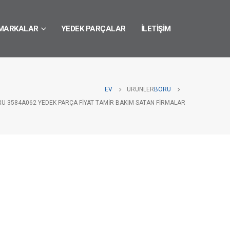
MARKALAR
YEDEK PARÇALAR
İLETIŞIM
EV
ÜRÜNLER
BORU
RU 3584A062 YEDEK PARÇA FIYAT TAMIR BAKIM SATAN FIRMALAR