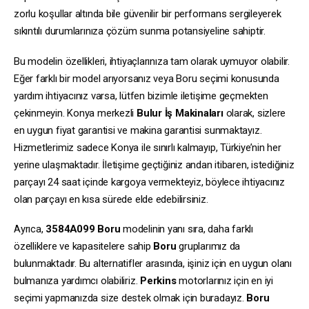
zorlu koşullar altında bile güvenilir bir performans sergileyerek
sıkıntılı durumlarınıza çözüm sunma potansiyeline sahiptir.
Bu modelin özellikleri, ihtiyaçlarınıza tam olarak uymuyor olabilir.
Eğer farklı bir model arıyorsanız veya Boru seçimi konusunda
yardım ihtiyacınız varsa, lütfen bizimle iletişime geçmekten
çekinmeyin. Konya merkezli
Bulur İş Makinaları
olarak, sizlere
en uygun fiyat garantisi ve makina garantisi sunmaktayız.
Hizmetlerimiz sadece Konya ile sınırlı kalmayıp, Türkiye’nin her
yerine ulaşmaktadır. İletişime geçtiğiniz andan itibaren, istediğiniz
parçayı 24 saat içinde kargoya vermekteyiz, böylece ihtiyacınız
olan parçayı en kısa sürede elde edebilirsiniz.
Ayrıca,
3584A099
Boru
modelinin yanı sıra, daha farklı
özelliklere ve kapasitelere sahip
Boru
gruplarımız da
bulunmaktadır. Bu alternatifler arasında, işiniz için en uygun olanı
bulmanıza yardımcı olabiliriz.
Perkins
motorlarınız için en iyi
seçimi yapmanızda size destek olmak için buradayız.
Boru