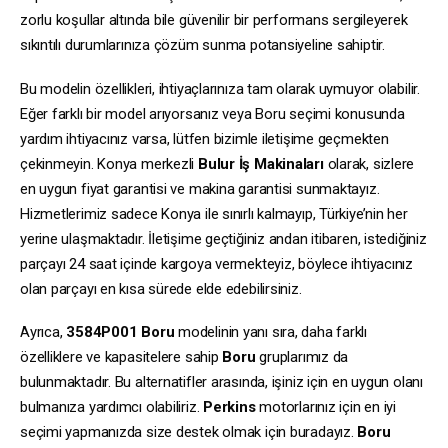
zorlu koşullar altında bile güvenilir bir performans sergileyerek
sıkıntılı durumlarınıza çözüm sunma potansiyeline sahiptir.
Bu modelin özellikleri, ihtiyaçlarınıza tam olarak uymuyor olabilir.
Eğer farklı bir model arıyorsanız veya Boru seçimi konusunda
yardım ihtiyacınız varsa, lütfen bizimle iletişime geçmekten
çekinmeyin. Konya merkezli
Bulur İş Makinaları
olarak, sizlere
en uygun fiyat garantisi ve makina garantisi sunmaktayız.
Hizmetlerimiz sadece Konya ile sınırlı kalmayıp, Türkiye’nin her
yerine ulaşmaktadır. İletişime geçtiğiniz andan itibaren, istediğiniz
parçayı 24 saat içinde kargoya vermekteyiz, böylece ihtiyacınız
olan parçayı en kısa sürede elde edebilirsiniz.
Ayrıca,
3584P001
Boru
modelinin yanı sıra, daha farklı
özelliklere ve kapasitelere sahip
Boru
gruplarımız da
bulunmaktadır. Bu alternatifler arasında, işiniz için en uygun olanı
bulmanıza yardımcı olabiliriz.
Perkins
motorlarınız için en iyi
seçimi yapmanızda size destek olmak için buradayız.
Boru