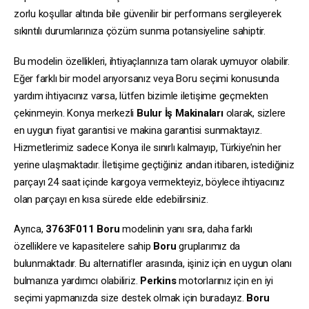
zorlu koşullar altında bile güvenilir bir performans sergileyerek
sıkıntılı durumlarınıza çözüm sunma potansiyeline sahiptir.
Bu modelin özellikleri, ihtiyaçlarınıza tam olarak uymuyor olabilir.
Eğer farklı bir model arıyorsanız veya Boru seçimi konusunda
yardım ihtiyacınız varsa, lütfen bizimle iletişime geçmekten
çekinmeyin. Konya merkezli
Bulur İş Makinaları
olarak, sizlere
en uygun fiyat garantisi ve makina garantisi sunmaktayız.
Hizmetlerimiz sadece Konya ile sınırlı kalmayıp, Türkiye’nin her
yerine ulaşmaktadır. İletişime geçtiğiniz andan itibaren, istediğiniz
parçayı 24 saat içinde kargoya vermekteyiz, böylece ihtiyacınız
olan parçayı en kısa sürede elde edebilirsiniz.
Ayrıca,
3763F011
Boru
modelinin yanı sıra, daha farklı
özelliklere ve kapasitelere sahip
Boru
gruplarımız da
bulunmaktadır. Bu alternatifler arasında, işiniz için en uygun olanı
bulmanıza yardımcı olabiliriz.
Perkins
motorlarınız için en iyi
seçimi yapmanızda size destek olmak için buradayız.
Boru