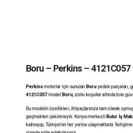
Boru
–
Perkins
–
4121C057
Perkins
motorlar için sunulan
Boru
yedek parçaları, ge
4121C057
model
Boru
, zorlu koşullar altında bile g
Bu modelin özellikleri, ihtiyaçlarınıza tam olarak uymu
geçmekten çekinmeyin. Konya merkezli
Bulur İş Mak
kalmayıp, Türkiye’nin her yerine ulaşmaktadır. İletişim
sürede elde edebilirsiniz.