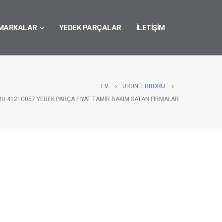
MARKALAR
YEDEK PARÇALAR
İLETIŞIM
EV
ÜRÜNLER
BORU
RU 4121C057 YEDEK PARÇA FIYAT TAMIR BAKIM SATAN FIRMALAR