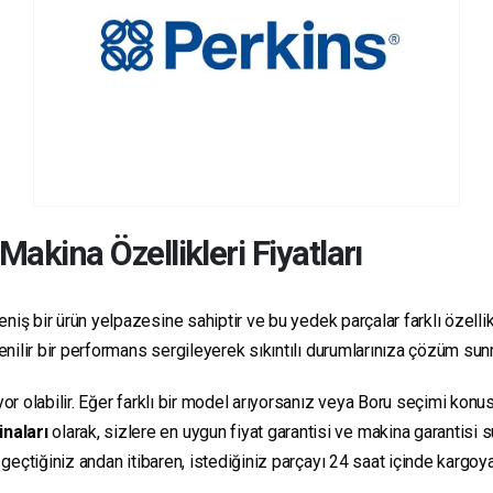
Makina Özellikleri Fiyatları
niş bir ürün yelpazesine sahiptir ve bu yedek parçalar farklı özellikl
üvenilir bir performans sergileyerek sıkıntılı durumlarınıza çözüm su
yor olabilir. Eğer farklı bir model arıyorsanız veya Boru seçimi konus
inaları
olarak, sizlere en uygun fiyat garantisi ve makina garantisi 
e geçtiğiniz andan itibaren, istediğiniz parçayı 24 saat içinde kargo