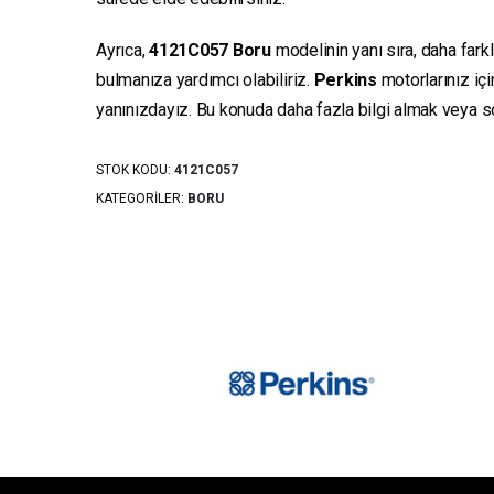
Ayrıca,
4121C057
Boru
modelinin yanı sıra, daha fark
bulmanıza yardımcı olabiliriz.
Perkins
motorlarınız iç
yanınızdayız. Bu konuda daha fazla bilgi almak veya sor
STOK KODU:
4121C057
KATEGORILER:
BORU