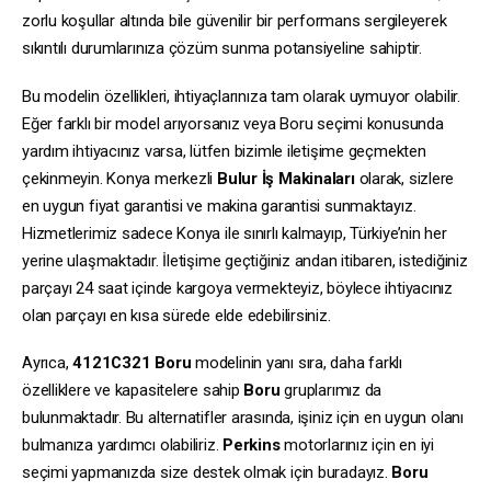
zorlu koşullar altında bile güvenilir bir performans sergileyerek
sıkıntılı durumlarınıza çözüm sunma potansiyeline sahiptir.
Bu modelin özellikleri, ihtiyaçlarınıza tam olarak uymuyor olabilir.
Eğer farklı bir model arıyorsanız veya Boru seçimi konusunda
yardım ihtiyacınız varsa, lütfen bizimle iletişime geçmekten
çekinmeyin. Konya merkezli
Bulur İş Makinaları
olarak, sizlere
en uygun fiyat garantisi ve makina garantisi sunmaktayız.
Hizmetlerimiz sadece Konya ile sınırlı kalmayıp, Türkiye’nin her
yerine ulaşmaktadır. İletişime geçtiğiniz andan itibaren, istediğiniz
parçayı 24 saat içinde kargoya vermekteyiz, böylece ihtiyacınız
olan parçayı en kısa sürede elde edebilirsiniz.
Ayrıca,
4121C321
Boru
modelinin yanı sıra, daha farklı
özelliklere ve kapasitelere sahip
Boru
gruplarımız da
bulunmaktadır. Bu alternatifler arasında, işiniz için en uygun olanı
bulmanıza yardımcı olabiliriz.
Perkins
motorlarınız için en iyi
seçimi yapmanızda size destek olmak için buradayız.
Boru