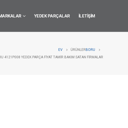
MARKALAR
YEDEK PARÇALAR
İLETIŞIM
EV
ÜRÜNLER
BORU
RU 4121P008 YEDEK PARÇA FIYAT TAMIR BAKIM SATAN FIRMALAR