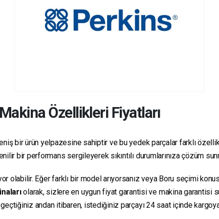
Makina Özellikleri Fiyatları
niş bir ürün yelpazesine sahiptir ve bu yedek parçalar farklı özellikl
üvenilir bir performans sergileyerek sıkıntılı durumlarınıza çözüm su
yor olabilir. Eğer farklı bir model arıyorsanız veya Boru seçimi konus
inaları
olarak, sizlere en uygun fiyat garantisi ve makina garantisi 
e geçtiğiniz andan itibaren, istediğiniz parçayı 24 saat içinde kargo