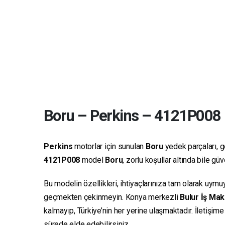
Boru
–
Perkins
–
4121P008
Perkins
motorlar için sunulan
Boru
yedek parçaları, ge
4121P008
model
Boru
, zorlu koşullar altında bile g
Bu modelin özellikleri, ihtiyaçlarınıza tam olarak uymu
geçmekten çekinmeyin. Konya merkezli
Bulur İş Mak
kalmayıp, Türkiye’nin her yerine ulaşmaktadır. İletişim
sürede elde edebilirsiniz.