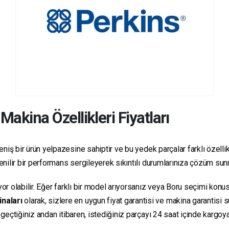
Makina Özellikleri Fiyatları
niş bir ürün yelpazesine sahiptir ve bu yedek parçalar farklı özellikl
üvenilir bir performans sergileyerek sıkıntılı durumlarınıza çözüm su
yor olabilir. Eğer farklı bir model arıyorsanız veya Boru seçimi konus
inaları
olarak, sizlere en uygun fiyat garantisi ve makina garantisi 
e geçtiğiniz andan itibaren, istediğiniz parçayı 24 saat içinde kargo