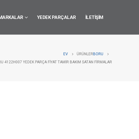
MARKALAR
YEDEK PARÇALAR
İLETIŞIM
EV
ÜRÜNLER
BORU
RU 4122H007 YEDEK PARÇA FIYAT TAMIR BAKIM SATAN FIRMALAR