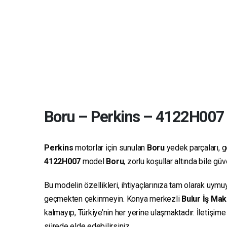
Boru
–
Perkins
–
4122H007
Perkins
motorlar için sunulan
Boru
yedek parçaları, ge
4122H007
model
Boru
, zorlu koşullar altında bile g
Bu modelin özellikleri, ihtiyaçlarınıza tam olarak uymu
geçmekten çekinmeyin. Konya merkezli
Bulur İş Mak
kalmayıp, Türkiye’nin her yerine ulaşmaktadır. İletişim
sürede elde edebilirsiniz.