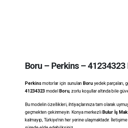
Boru
–
Perkins
–
41234323
Perkins
motorlar için sunulan
Boru
yedek parçaları, ge
41234323
model
Boru
, zorlu koşullar altında bile g
Bu modelin özellikleri, ihtiyaçlarınıza tam olarak uymu
geçmekten çekinmeyin. Konya merkezli
Bulur İş Mak
kalmayıp, Türkiye’nin her yerine ulaşmaktadır. İletişim
sürede elde edebilirsiniz.