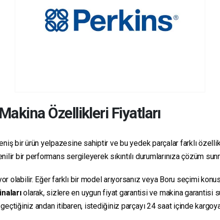
Makina Özellikleri Fiyatları
niş bir ürün yelpazesine sahiptir ve bu yedek parçalar farklı özellikl
üvenilir bir performans sergileyerek sıkıntılı durumlarınıza çözüm sun
yor olabilir. Eğer farklı bir model arıyorsanız veya Boru seçimi konus
inaları
olarak, sizlere en uygun fiyat garantisi ve makina garantisi 
e geçtiğiniz andan itibaren, istediğiniz parçayı 24 saat içinde kargo