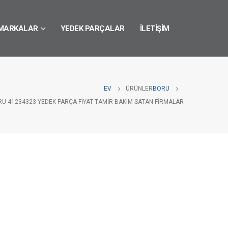
MARKALAR
YEDEK PARÇALAR
İLETIŞIM
EV
ÜRÜNLER
BORU
RU 41234323 YEDEK PARÇA FIYAT TAMIR BAKIM SATAN FIRMALAR