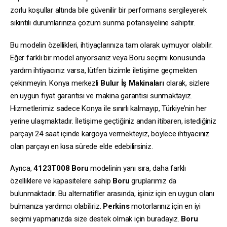
zorlu koşullar altında bile güvenilir bir performans sergileyerek
sıkıntılı durumlarınıza çözüm sunma potansiyeline sahiptir.
Bu modelin özellikleri, ihtiyaçlarınıza tam olarak uymuyor olabilir.
Eğer farklı bir model arıyorsanız veya Boru seçimi konusunda
yardım ihtiyacınız varsa, lütfen bizimle iletişime geçmekten
çekinmeyin. Konya merkezli
Bulur İş Makinaları
olarak, sizlere
en uygun fiyat garantisi ve makina garantisi sunmaktayız.
Hizmetlerimiz sadece Konya ile sınırlı kalmayıp, Türkiye’nin her
yerine ulaşmaktadır. İletişime geçtiğiniz andan itibaren, istediğiniz
parçayı 24 saat içinde kargoya vermekteyiz, böylece ihtiyacınız
olan parçayı en kısa sürede elde edebilirsiniz.
Ayrıca,
4123T008
Boru
modelinin yanı sıra, daha farklı
özelliklere ve kapasitelere sahip
Boru
gruplarımız da
bulunmaktadır. Bu alternatifler arasında, işiniz için en uygun olanı
bulmanıza yardımcı olabiliriz.
Perkins
motorlarınız için en iyi
seçimi yapmanızda size destek olmak için buradayız.
Boru