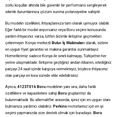
zorlu koşullar altında bile güvenilir bir performans sergileyerek
sıkıntılı durumlarınıza çözüm sunma potansiyeline sahiptir.
Bu modelin özellikleri, ihtiyaçlarınıza tam olarak uymuyor olabilir.
Eğer farklı bir model arıyorsanız veya Boru seçimi konusunda
yardım ihtiyacınız varsa, lütfen bizimle iletişime geçmekten
çekinmeyin. Konya merkezli
Bulur İş Makinaları
olarak, sizlere
en uygun fiyat garantisi ve makina garantisi sunmaktayız.
Hizmetlerimiz sadece Konya ile sınırlı kalmayıp, Türkiye’nin her
yerine ulaşmaktadır. İletişime geçtiğiniz andan itibaren, istediğiniz
parçayı 24 saat içinde kargoya vermekteyiz, böylece ihtiyacınız
olan parçayı en kısa sürede elde edebilirsiniz.
Ayrıca,
4123T016
Boru
modelinin yanı sıra, daha farklı
özelliklere ve kapasitelere sahip
Boru
gruplarımız da
bulunmaktadır. Bu alternatifler arasında, işiniz için en uygun olanı
bulmanıza yardımcı olabiliriz.
Perkins
motorlarınız için en iyi
seçimi yapmanızda size destek olmak için buradayız.
Boru