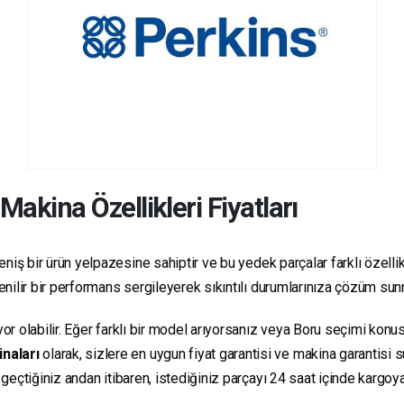
Makina Özellikleri Fiyatları
niş bir ürün yelpazesine sahiptir ve bu yedek parçalar farklı özellikl
üvenilir bir performans sergileyerek sıkıntılı durumlarınıza çözüm su
yor olabilir. Eğer farklı bir model arıyorsanız veya Boru seçimi konus
inaları
olarak, sizlere en uygun fiyat garantisi ve makina garantisi 
e geçtiğiniz andan itibaren, istediğiniz parçayı 24 saat içinde kargo