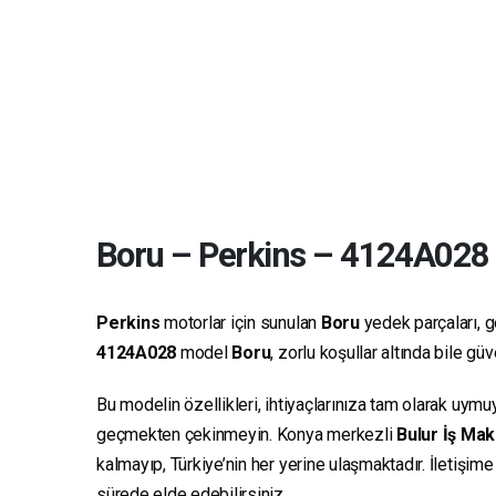
Boru
–
Perkins
–
4124A028
Perkins
motorlar için sunulan
Boru
yedek parçaları, ge
4124A028
model
Boru
, zorlu koşullar altında bile g
Bu modelin özellikleri, ihtiyaçlarınıza tam olarak uymu
geçmekten çekinmeyin. Konya merkezli
Bulur İş Mak
kalmayıp, Türkiye’nin her yerine ulaşmaktadır. İletişim
sürede elde edebilirsiniz.