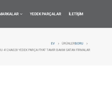
MARKALAR
YEDEK PARÇALAR
İLETIŞIM
EV
ÜRÜNLER
BORU
RU 4124A028 YEDEK PARÇA FIYAT TAMIR BAKIM SATAN FIRMALAR