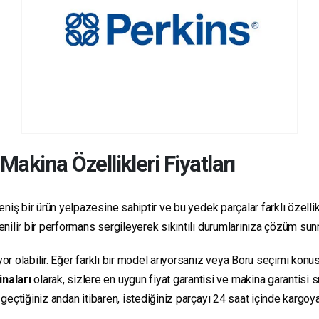
Makina Özellikleri Fiyatları
niş bir ürün yelpazesine sahiptir ve bu yedek parçalar farklı özellikl
üvenilir bir performans sergileyerek sıkıntılı durumlarınıza çözüm su
yor olabilir. Eğer farklı bir model arıyorsanız veya Boru seçimi konus
inaları
olarak, sizlere en uygun fiyat garantisi ve makina garantisi 
e geçtiğiniz andan itibaren, istediğiniz parçayı 24 saat içinde kargo