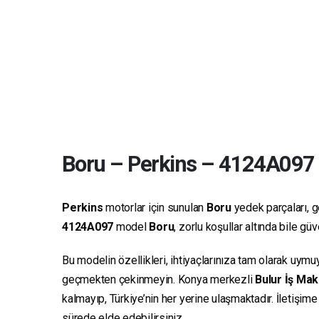
Boru
–
Perkins
–
4124A097
Perkins
motorlar için sunulan
Boru
yedek parçaları, ge
4124A097
model
Boru
, zorlu koşullar altında bile g
Bu modelin özellikleri, ihtiyaçlarınıza tam olarak uymu
geçmekten çekinmeyin. Konya merkezli
Bulur İş Mak
kalmayıp, Türkiye’nin her yerine ulaşmaktadır. İletişim
sürede elde edebilirsiniz.