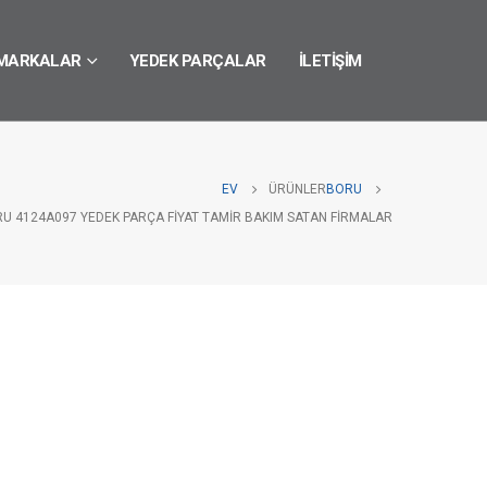
MARKALAR
YEDEK PARÇALAR
İLETIŞIM
EV
ÜRÜNLER
BORU
RU 4124A097 YEDEK PARÇA FIYAT TAMIR BAKIM SATAN FIRMALAR