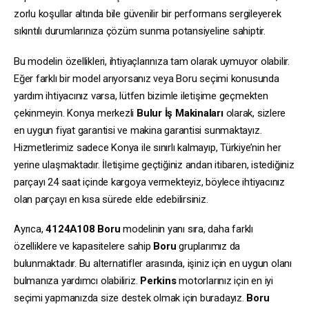
zorlu koşullar altında bile güvenilir bir performans sergileyerek
sıkıntılı durumlarınıza çözüm sunma potansiyeline sahiptir.
Bu modelin özellikleri, ihtiyaçlarınıza tam olarak uymuyor olabilir.
Eğer farklı bir model arıyorsanız veya Boru seçimi konusunda
yardım ihtiyacınız varsa, lütfen bizimle iletişime geçmekten
çekinmeyin. Konya merkezli
Bulur İş Makinaları
olarak, sizlere
en uygun fiyat garantisi ve makina garantisi sunmaktayız.
Hizmetlerimiz sadece Konya ile sınırlı kalmayıp, Türkiye’nin her
yerine ulaşmaktadır. İletişime geçtiğiniz andan itibaren, istediğiniz
parçayı 24 saat içinde kargoya vermekteyiz, böylece ihtiyacınız
olan parçayı en kısa sürede elde edebilirsiniz.
Ayrıca,
4124A108
Boru
modelinin yanı sıra, daha farklı
özelliklere ve kapasitelere sahip
Boru
gruplarımız da
bulunmaktadır. Bu alternatifler arasında, işiniz için en uygun olanı
bulmanıza yardımcı olabiliriz.
Perkins
motorlarınız için en iyi
seçimi yapmanızda size destek olmak için buradayız.
Boru