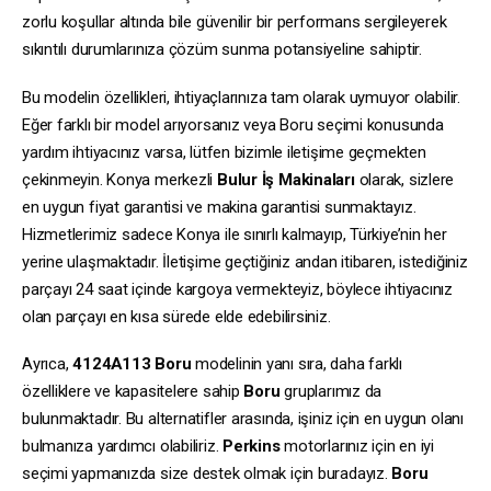
zorlu koşullar altında bile güvenilir bir performans sergileyerek
sıkıntılı durumlarınıza çözüm sunma potansiyeline sahiptir.
Bu modelin özellikleri, ihtiyaçlarınıza tam olarak uymuyor olabilir.
Eğer farklı bir model arıyorsanız veya Boru seçimi konusunda
yardım ihtiyacınız varsa, lütfen bizimle iletişime geçmekten
çekinmeyin. Konya merkezli
Bulur İş Makinaları
olarak, sizlere
en uygun fiyat garantisi ve makina garantisi sunmaktayız.
Hizmetlerimiz sadece Konya ile sınırlı kalmayıp, Türkiye’nin her
yerine ulaşmaktadır. İletişime geçtiğiniz andan itibaren, istediğiniz
parçayı 24 saat içinde kargoya vermekteyiz, böylece ihtiyacınız
olan parçayı en kısa sürede elde edebilirsiniz.
Ayrıca,
4124A113
Boru
modelinin yanı sıra, daha farklı
özelliklere ve kapasitelere sahip
Boru
gruplarımız da
bulunmaktadır. Bu alternatifler arasında, işiniz için en uygun olanı
bulmanıza yardımcı olabiliriz.
Perkins
motorlarınız için en iyi
seçimi yapmanızda size destek olmak için buradayız.
Boru