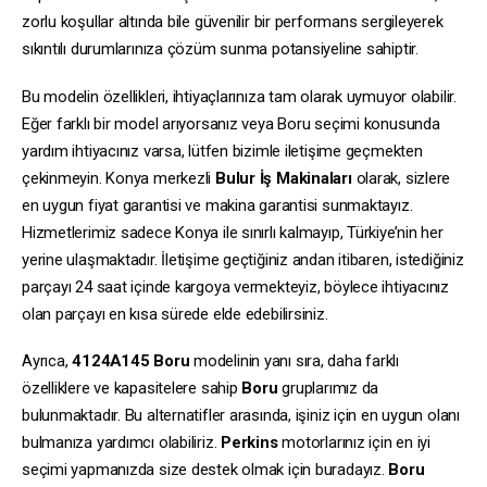
zorlu koşullar altında bile güvenilir bir performans sergileyerek
sıkıntılı durumlarınıza çözüm sunma potansiyeline sahiptir.
Bu modelin özellikleri, ihtiyaçlarınıza tam olarak uymuyor olabilir.
Eğer farklı bir model arıyorsanız veya Boru seçimi konusunda
yardım ihtiyacınız varsa, lütfen bizimle iletişime geçmekten
çekinmeyin. Konya merkezli
Bulur İş Makinaları
olarak, sizlere
en uygun fiyat garantisi ve makina garantisi sunmaktayız.
Hizmetlerimiz sadece Konya ile sınırlı kalmayıp, Türkiye’nin her
yerine ulaşmaktadır. İletişime geçtiğiniz andan itibaren, istediğiniz
parçayı 24 saat içinde kargoya vermekteyiz, böylece ihtiyacınız
olan parçayı en kısa sürede elde edebilirsiniz.
Ayrıca,
4124A145
Boru
modelinin yanı sıra, daha farklı
özelliklere ve kapasitelere sahip
Boru
gruplarımız da
bulunmaktadır. Bu alternatifler arasında, işiniz için en uygun olanı
bulmanıza yardımcı olabiliriz.
Perkins
motorlarınız için en iyi
seçimi yapmanızda size destek olmak için buradayız.
Boru