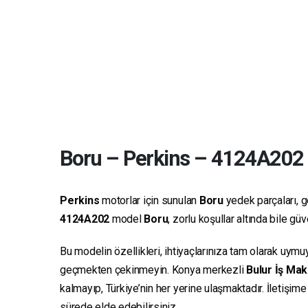
Boru
–
Perkins
–
4124A202
Perkins
motorlar için sunulan
Boru
yedek parçaları, ge
4124A202
model
Boru
, zorlu koşullar altında bile g
Bu modelin özellikleri, ihtiyaçlarınıza tam olarak uymu
geçmekten çekinmeyin. Konya merkezli
Bulur İş Mak
kalmayıp, Türkiye’nin her yerine ulaşmaktadır. İletişim
sürede elde edebilirsiniz.