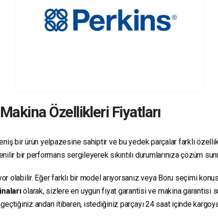
Makina Özellikleri Fiyatları
niş bir ürün yelpazesine sahiptir ve bu yedek parçalar farklı özellikl
üvenilir bir performans sergileyerek sıkıntılı durumlarınıza çözüm su
yor olabilir. Eğer farklı bir model arıyorsanız veya Boru seçimi konus
inaları
olarak, sizlere en uygun fiyat garantisi ve makina garantisi 
e geçtiğiniz andan itibaren, istediğiniz parçayı 24 saat içinde kargo