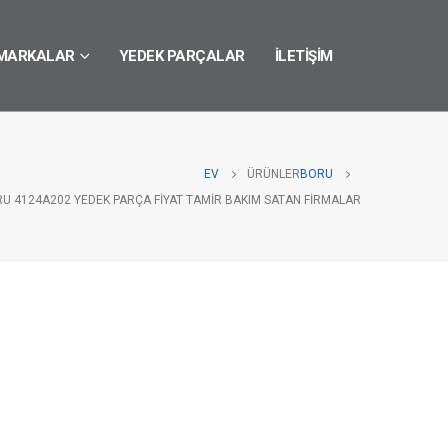
MARKALAR
YEDEK PARÇALAR
İLETIŞIM
EV
ÜRÜNLER
BORU
RU 4124A202 YEDEK PARÇA FIYAT TAMIR BAKIM SATAN FIRMALAR