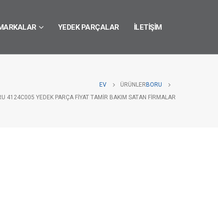
MARKALAR
YEDEK PARÇALAR
İLETIŞIM
EV
ÜRÜNLER
BORU
RU 4124C005 YEDEK PARÇA FIYAT TAMIR BAKIM SATAN FIRMALAR