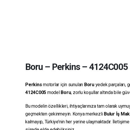
Boru
–
Perkins
–
4124C005
Perkins
motorlar için sunulan
Boru
yedek parçaları, ge
4124C005
model
Boru
, zorlu koşullar altında bile g
Bu modelin özellikleri, ihtiyaçlarınıza tam olarak uymu
geçmekten çekinmeyin. Konya merkezli
Bulur İş Mak
kalmayıp, Türkiye’nin her yerine ulaşmaktadır. İletişim
sürede elde edebilirsiniz.