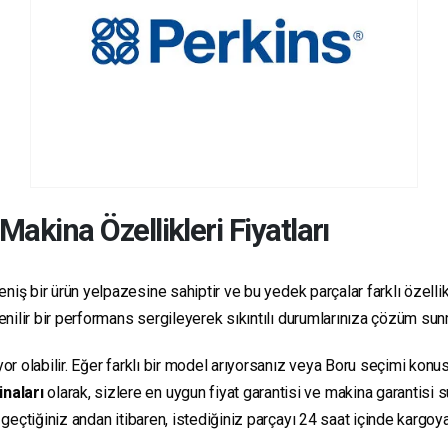
Makina Özellikleri Fiyatları
niş bir ürün yelpazesine sahiptir ve bu yedek parçalar farklı özellikl
üvenilir bir performans sergileyerek sıkıntılı durumlarınıza çözüm su
yor olabilir. Eğer farklı bir model arıyorsanız veya Boru seçimi konus
inaları
olarak, sizlere en uygun fiyat garantisi ve makina garantisi 
e geçtiğiniz andan itibaren, istediğiniz parçayı 24 saat içinde kargo