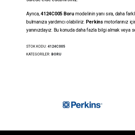
Ayrıca,
4124C005
Boru
modelinin yanı sıra, daha fark
bulmanıza yardımcı olabiliriz.
Perkins
motorlarınız iç
yanınızdayız. Bu konuda daha fazla bilgi almak veya sor
STOK KODU:
4124C005
KATEGORILER:
BORU