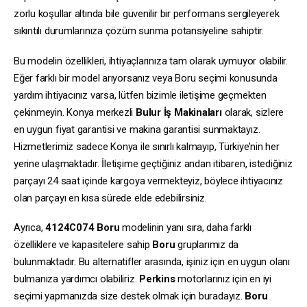
zorlu koşullar altında bile güvenilir bir performans sergileyerek
sıkıntılı durumlarınıza çözüm sunma potansiyeline sahiptir.
Bu modelin özellikleri, ihtiyaçlarınıza tam olarak uymuyor olabilir.
Eğer farklı bir model arıyorsanız veya Boru seçimi konusunda
yardım ihtiyacınız varsa, lütfen bizimle iletişime geçmekten
çekinmeyin. Konya merkezli
Bulur İş Makinaları
olarak, sizlere
en uygun fiyat garantisi ve makina garantisi sunmaktayız.
Hizmetlerimiz sadece Konya ile sınırlı kalmayıp, Türkiye’nin her
yerine ulaşmaktadır. İletişime geçtiğiniz andan itibaren, istediğiniz
parçayı 24 saat içinde kargoya vermekteyiz, böylece ihtiyacınız
olan parçayı en kısa sürede elde edebilirsiniz.
Ayrıca,
4124C074
Boru
modelinin yanı sıra, daha farklı
özelliklere ve kapasitelere sahip
Boru
gruplarımız da
bulunmaktadır. Bu alternatifler arasında, işiniz için en uygun olanı
bulmanıza yardımcı olabiliriz.
Perkins
motorlarınız için en iyi
seçimi yapmanızda size destek olmak için buradayız.
Boru