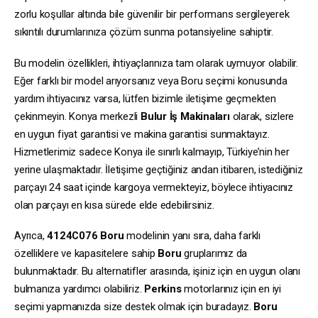
zorlu koşullar altında bile güvenilir bir performans sergileyerek
sıkıntılı durumlarınıza çözüm sunma potansiyeline sahiptir.
Bu modelin özellikleri, ihtiyaçlarınıza tam olarak uymuyor olabilir.
Eğer farklı bir model arıyorsanız veya Boru seçimi konusunda
yardım ihtiyacınız varsa, lütfen bizimle iletişime geçmekten
çekinmeyin. Konya merkezli
Bulur İş Makinaları
olarak, sizlere
en uygun fiyat garantisi ve makina garantisi sunmaktayız.
Hizmetlerimiz sadece Konya ile sınırlı kalmayıp, Türkiye’nin her
yerine ulaşmaktadır. İletişime geçtiğiniz andan itibaren, istediğiniz
parçayı 24 saat içinde kargoya vermekteyiz, böylece ihtiyacınız
olan parçayı en kısa sürede elde edebilirsiniz.
Ayrıca,
4124C076
Boru
modelinin yanı sıra, daha farklı
özelliklere ve kapasitelere sahip
Boru
gruplarımız da
bulunmaktadır. Bu alternatifler arasında, işiniz için en uygun olanı
bulmanıza yardımcı olabiliriz.
Perkins
motorlarınız için en iyi
seçimi yapmanızda size destek olmak için buradayız.
Boru