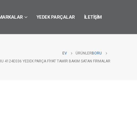
MARKALAR
YEDEK PARÇALAR
İLETIŞIM
EV
ÜRÜNLER
BORU
RU 4124E036 YEDEK PARÇA FIYAT TAMIR BAKIM SATAN FIRMALAR