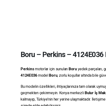
Boru
–
Perkins
–
4124E036
Perkins
motorlar için sunulan
Boru
yedek parçaları, ge
4124E036
model
Boru
, zorlu koşullar altında bile g
Bu modelin özellikleri, ihtiyaçlarınıza tam olarak uymu
geçmekten çekinmeyin. Konya merkezli
Bulur İş Mak
kalmayıp, Türkiye’nin her yerine ulaşmaktadır. İletişim
sürede elde edebilirsiniz.