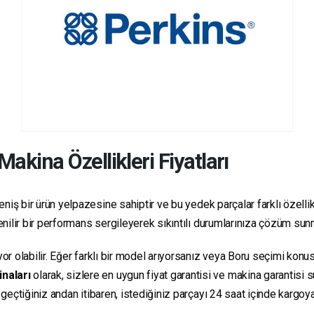
Makina Özellikleri Fiyatları
niş bir ürün yelpazesine sahiptir ve bu yedek parçalar farklı özellikl
üvenilir bir performans sergileyerek sıkıntılı durumlarınıza çözüm sun
yor olabilir. Eğer farklı bir model arıyorsanız veya Boru seçimi konus
inaları
olarak, sizlere en uygun fiyat garantisi ve makina garantisi 
e geçtiğiniz andan itibaren, istediğiniz parçayı 24 saat içinde kargo