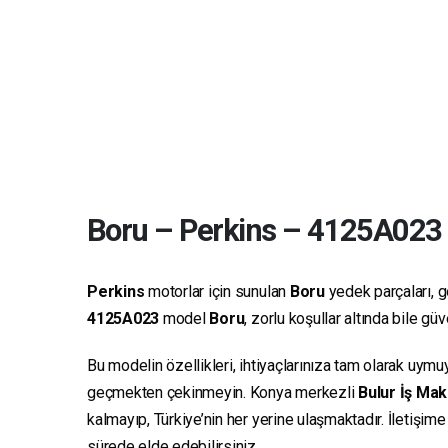
Boru
–
Perkins
–
4125A023
Perkins
motorlar için sunulan
Boru
yedek parçaları, ge
4125A023
model
Boru
, zorlu koşullar altında bile g
Bu modelin özellikleri, ihtiyaçlarınıza tam olarak uymu
geçmekten çekinmeyin. Konya merkezli
Bulur İş Mak
kalmayıp, Türkiye’nin her yerine ulaşmaktadır. İletişim
sürede elde edebilirsiniz.