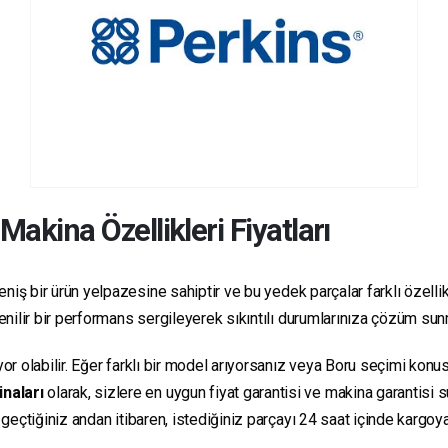
Makina Özellikleri Fiyatları
niş bir ürün yelpazesine sahiptir ve bu yedek parçalar farklı özellikl
üvenilir bir performans sergileyerek sıkıntılı durumlarınıza çözüm su
yor olabilir. Eğer farklı bir model arıyorsanız veya Boru seçimi konus
inaları
olarak, sizlere en uygun fiyat garantisi ve makina garantisi 
e geçtiğiniz andan itibaren, istediğiniz parçayı 24 saat içinde kargo