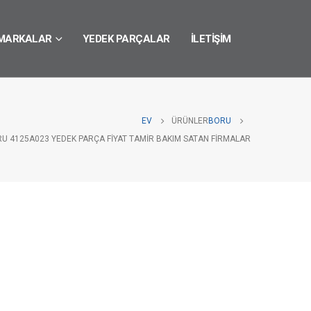
MARKALAR
YEDEK PARÇALAR
İLETIŞIM
EV
ÜRÜNLER
BORU
RU 4125A023 YEDEK PARÇA FIYAT TAMIR BAKIM SATAN FIRMALAR