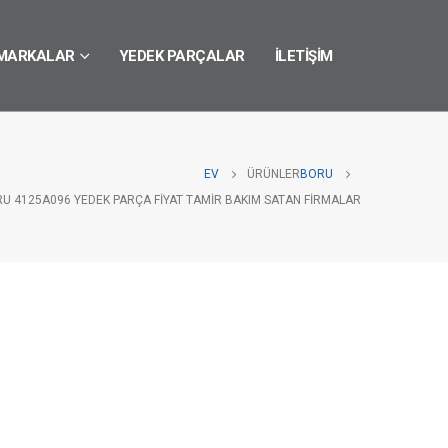
MARKALAR
YEDEK PARÇALAR
İLETIŞIM
EV
ÜRÜNLER
BORU
RU 4125A096 YEDEK PARÇA FIYAT TAMIR BAKIM SATAN FIRMALAR