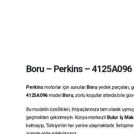
Boru
–
Perkins
–
4125A096
Perkins
motorlar için sunulan
Boru
yedek parçaları, ge
4125A096
model
Boru
, zorlu koşullar altında bile g
Bu modelin özellikleri, ihtiyaçlarınıza tam olarak uymu
geçmekten çekinmeyin. Konya merkezli
Bulur İş Mak
kalmayıp, Türkiye’nin her yerine ulaşmaktadır. İletişim
sürede elde edebilirsiniz.