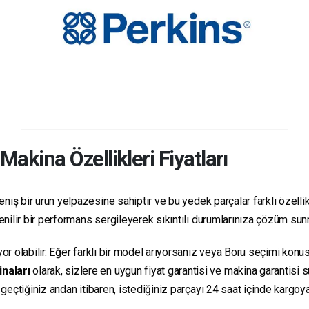
Makina Özellikleri Fiyatları
niş bir ürün yelpazesine sahiptir ve bu yedek parçalar farklı özellikl
üvenilir bir performans sergileyerek sıkıntılı durumlarınıza çözüm su
yor olabilir. Eğer farklı bir model arıyorsanız veya Boru seçimi konus
inaları
olarak, sizlere en uygun fiyat garantisi ve makina garantisi 
e geçtiğiniz andan itibaren, istediğiniz parçayı 24 saat içinde kargo