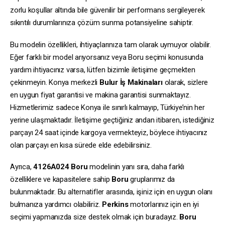
zorlu koşullar altında bile güvenilir bir performans sergileyerek
sıkıntılı durumlarınıza çözüm sunma potansiyeline sahiptir.
Bu modelin özellikleri, ihtiyaçlarınıza tam olarak uymuyor olabilir.
Eğer farklı bir model arıyorsanız veya Boru seçimi konusunda
yardım ihtiyacınız varsa, lütfen bizimle iletişime geçmekten
çekinmeyin. Konya merkezli
Bulur İş Makinaları
olarak, sizlere
en uygun fiyat garantisi ve makina garantisi sunmaktayız.
Hizmetlerimiz sadece Konya ile sınırlı kalmayıp, Türkiye’nin her
yerine ulaşmaktadır. İletişime geçtiğiniz andan itibaren, istediğiniz
parçayı 24 saat içinde kargoya vermekteyiz, böylece ihtiyacınız
olan parçayı en kısa sürede elde edebilirsiniz.
Ayrıca,
4126A024
Boru
modelinin yanı sıra, daha farklı
özelliklere ve kapasitelere sahip
Boru
gruplarımız da
bulunmaktadır. Bu alternatifler arasında, işiniz için en uygun olanı
bulmanıza yardımcı olabiliriz.
Perkins
motorlarınız için en iyi
seçimi yapmanızda size destek olmak için buradayız.
Boru