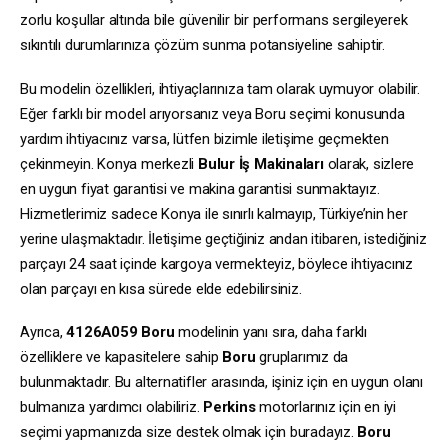
zorlu koşullar altında bile güvenilir bir performans sergileyerek
sıkıntılı durumlarınıza çözüm sunma potansiyeline sahiptir.
Bu modelin özellikleri, ihtiyaçlarınıza tam olarak uymuyor olabilir.
Eğer farklı bir model arıyorsanız veya Boru seçimi konusunda
yardım ihtiyacınız varsa, lütfen bizimle iletişime geçmekten
çekinmeyin. Konya merkezli
Bulur İş Makinaları
olarak, sizlere
en uygun fiyat garantisi ve makina garantisi sunmaktayız.
Hizmetlerimiz sadece Konya ile sınırlı kalmayıp, Türkiye’nin her
yerine ulaşmaktadır. İletişime geçtiğiniz andan itibaren, istediğiniz
parçayı 24 saat içinde kargoya vermekteyiz, böylece ihtiyacınız
olan parçayı en kısa sürede elde edebilirsiniz.
Ayrıca,
4126A059
Boru
modelinin yanı sıra, daha farklı
özelliklere ve kapasitelere sahip
Boru
gruplarımız da
bulunmaktadır. Bu alternatifler arasında, işiniz için en uygun olanı
bulmanıza yardımcı olabiliriz.
Perkins
motorlarınız için en iyi
seçimi yapmanızda size destek olmak için buradayız.
Boru