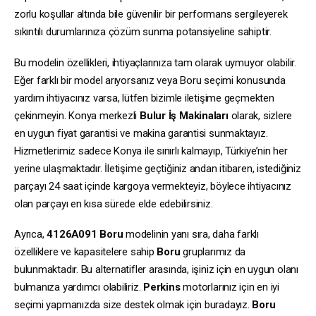
zorlu koşullar altında bile güvenilir bir performans sergileyerek
sıkıntılı durumlarınıza çözüm sunma potansiyeline sahiptir.
Bu modelin özellikleri, ihtiyaçlarınıza tam olarak uymuyor olabilir.
Eğer farklı bir model arıyorsanız veya Boru seçimi konusunda
yardım ihtiyacınız varsa, lütfen bizimle iletişime geçmekten
çekinmeyin. Konya merkezli
Bulur İş Makinaları
olarak, sizlere
en uygun fiyat garantisi ve makina garantisi sunmaktayız.
Hizmetlerimiz sadece Konya ile sınırlı kalmayıp, Türkiye’nin her
yerine ulaşmaktadır. İletişime geçtiğiniz andan itibaren, istediğiniz
parçayı 24 saat içinde kargoya vermekteyiz, böylece ihtiyacınız
olan parçayı en kısa sürede elde edebilirsiniz.
Ayrıca,
4126A091
Boru
modelinin yanı sıra, daha farklı
özelliklere ve kapasitelere sahip
Boru
gruplarımız da
bulunmaktadır. Bu alternatifler arasında, işiniz için en uygun olanı
bulmanıza yardımcı olabiliriz.
Perkins
motorlarınız için en iyi
seçimi yapmanızda size destek olmak için buradayız.
Boru