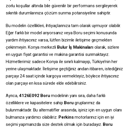
zorlu koşullar altında bile güvenilir bir performans sergileyerek
sıkıntılı durumlarınıza çözüm sunma potansiyeline sahiptir.
Bu modelin özellikleri, ihtiyaçlarınıza tam olarak uymuyor olabilir.
Eğer farklı bir model arıyorsanız veya Boru seçimi konusunda
yardım ihtiyacınız varsa, lütfen bizimle iletişime geçmekten
çekinmeyin. Konya merkezli
Bulur İş Makinaları
olarak, sizlere
en uygun fiyat garantisi ve makina garantisi sunmaktayız.
Hizmetlerimiz sadece Konya ile sınırlı kalmayıp, Türkiye’nin her
yerine ulaşmaktadır. İletişime geçtiğiniz andan itibaren, istediğiniz
parçayı 24 saat içinde kargoya vermekteyiz, böylece ihtiyacınız
olan parçayı en kısa sürede elde edebilirsiniz.
Ayrıca,
4126E092
Boru
modelinin yanı sıra, daha farklı
özelliklere ve kapasitelere sahip
Boru
gruplarımız da
bulunmaktadır. Bu alternatifler arasında, işiniz için en uygun olanı
bulmanıza yardımcı olabiliriz.
Perkins
motorlarınız için en iyi
seçimi yapmanızda size destek olmak için buradayız.
Boru