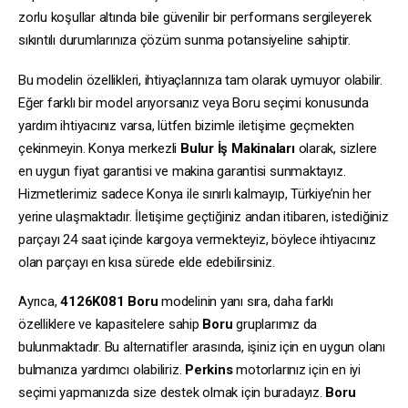
zorlu koşullar altında bile güvenilir bir performans sergileyerek
sıkıntılı durumlarınıza çözüm sunma potansiyeline sahiptir.
Bu modelin özellikleri, ihtiyaçlarınıza tam olarak uymuyor olabilir.
Eğer farklı bir model arıyorsanız veya Boru seçimi konusunda
yardım ihtiyacınız varsa, lütfen bizimle iletişime geçmekten
çekinmeyin. Konya merkezli
Bulur İş Makinaları
olarak, sizlere
en uygun fiyat garantisi ve makina garantisi sunmaktayız.
Hizmetlerimiz sadece Konya ile sınırlı kalmayıp, Türkiye’nin her
yerine ulaşmaktadır. İletişime geçtiğiniz andan itibaren, istediğiniz
parçayı 24 saat içinde kargoya vermekteyiz, böylece ihtiyacınız
olan parçayı en kısa sürede elde edebilirsiniz.
Ayrıca,
4126K081
Boru
modelinin yanı sıra, daha farklı
özelliklere ve kapasitelere sahip
Boru
gruplarımız da
bulunmaktadır. Bu alternatifler arasında, işiniz için en uygun olanı
bulmanıza yardımcı olabiliriz.
Perkins
motorlarınız için en iyi
seçimi yapmanızda size destek olmak için buradayız.
Boru