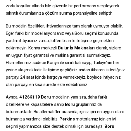
zorlu koşullar altında bile güvenilir bir performans sergileyerek
sıkıntılı durumlarınıza çözüm sunma potansiyeline sahiptir.
Bu modelin özellikleri, ihtiyaçlarınıza tam olarak uymuyor olabilir.
Eğer farklı bir model arıyorsanız veya Boru seçimi konusunda
yardım ihtiyacınız varsa, lütfen bizimle iletişime geçmekten
çekinmeyin. Konya merkezli
Bulur İş Makinaları
olarak, sizlere
en uygun fiyat garantisi ve makina garantisi sunmaktayız.
Hizmetlerimiz sadece Konya ile sınırlı kalmayıp, Türkiye’nin her
yerine ulaşmaktadır. İletişime geçtiğiniz andan itibaren, istediğiniz
parçayı 24 saat içinde kargoya vermekteyiz, böylece ihtiyacınız
olan parçayı en kısa sürede elde edebilirsiniz.
Ayrıca,
4126K119
Boru
modelinin yanı sıra, daha farklı
özelliklere ve kapasitelere sahip
Boru
gruplarımız da
bulunmaktadır. Bu alternatifler arasında, işiniz için en uygun olanı
bulmanıza yardımcı olabiliriz.
Perkins
motorlarınız için en iyi
seçimi yapmanızda size destek olmak için buradayız.
Boru