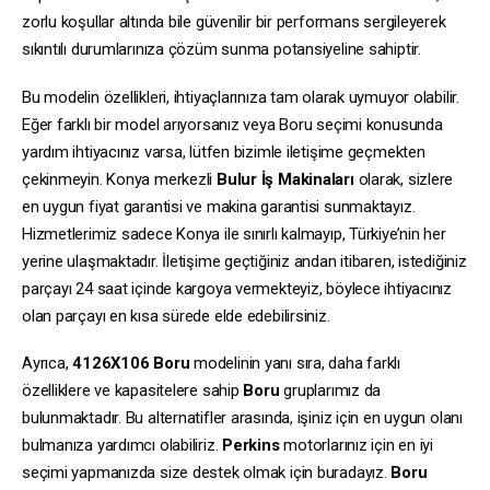
zorlu koşullar altında bile güvenilir bir performans sergileyerek
sıkıntılı durumlarınıza çözüm sunma potansiyeline sahiptir.
Bu modelin özellikleri, ihtiyaçlarınıza tam olarak uymuyor olabilir.
Eğer farklı bir model arıyorsanız veya Boru seçimi konusunda
yardım ihtiyacınız varsa, lütfen bizimle iletişime geçmekten
çekinmeyin. Konya merkezli
Bulur İş Makinaları
olarak, sizlere
en uygun fiyat garantisi ve makina garantisi sunmaktayız.
Hizmetlerimiz sadece Konya ile sınırlı kalmayıp, Türkiye’nin her
yerine ulaşmaktadır. İletişime geçtiğiniz andan itibaren, istediğiniz
parçayı 24 saat içinde kargoya vermekteyiz, böylece ihtiyacınız
olan parçayı en kısa sürede elde edebilirsiniz.
Ayrıca,
4126X106
Boru
modelinin yanı sıra, daha farklı
özelliklere ve kapasitelere sahip
Boru
gruplarımız da
bulunmaktadır. Bu alternatifler arasında, işiniz için en uygun olanı
bulmanıza yardımcı olabiliriz.
Perkins
motorlarınız için en iyi
seçimi yapmanızda size destek olmak için buradayız.
Boru