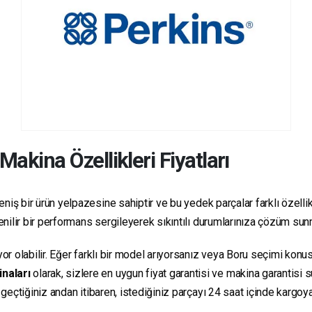
Makina Özellikleri Fiyatları
niş bir ürün yelpazesine sahiptir ve bu yedek parçalar farklı özellikl
üvenilir bir performans sergileyerek sıkıntılı durumlarınıza çözüm sun
yor olabilir. Eğer farklı bir model arıyorsanız veya Boru seçimi konus
inaları
olarak, sizlere en uygun fiyat garantisi ve makina garantisi 
e geçtiğiniz andan itibaren, istediğiniz parçayı 24 saat içinde kargo