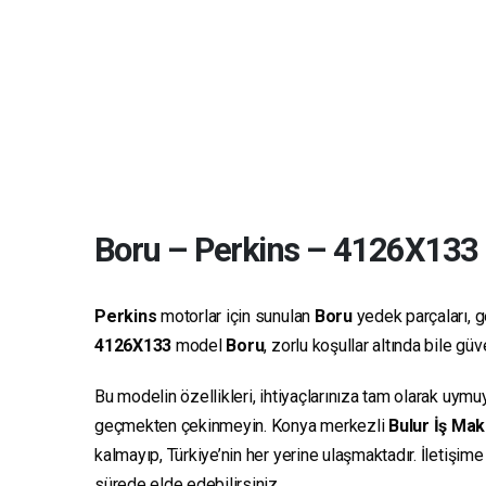
Boru
–
Perkins
–
4126X133
Perkins
motorlar için sunulan
Boru
yedek parçaları, ge
4126X133
model
Boru
, zorlu koşullar altında bile g
Bu modelin özellikleri, ihtiyaçlarınıza tam olarak uymu
geçmekten çekinmeyin. Konya merkezli
Bulur İş Mak
kalmayıp, Türkiye’nin her yerine ulaşmaktadır. İletişim
sürede elde edebilirsiniz.