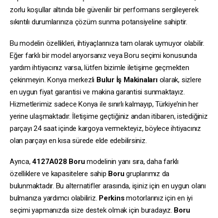
zorlu koşullar altında bile güvenilir bir performans sergileyerek
sıkıntılı durumlarınıza çözüm sunma potansiyeline sahiptir.
Bu modelin özellikleri, ihtiyaçlarınıza tam olarak uymuyor olabilir.
Eğer farklı bir model arıyorsanız veya Boru seçimi konusunda
yardım ihtiyacınız varsa, lütfen bizimle iletişime geçmekten
çekinmeyin. Konya merkezli
Bulur İş Makinaları
olarak, sizlere
en uygun fiyat garantisi ve makina garantisi sunmaktayız.
Hizmetlerimiz sadece Konya ile sınırlı kalmayıp, Türkiye’nin her
yerine ulaşmaktadır. İletişime geçtiğiniz andan itibaren, istediğiniz
parçayı 24 saat içinde kargoya vermekteyiz, böylece ihtiyacınız
olan parçayı en kısa sürede elde edebilirsiniz.
Ayrıca,
4127A028
Boru
modelinin yanı sıra, daha farklı
özelliklere ve kapasitelere sahip
Boru
gruplarımız da
bulunmaktadır. Bu alternatifler arasında, işiniz için en uygun olanı
bulmanıza yardımcı olabiliriz.
Perkins
motorlarınız için en iyi
seçimi yapmanızda size destek olmak için buradayız.
Boru