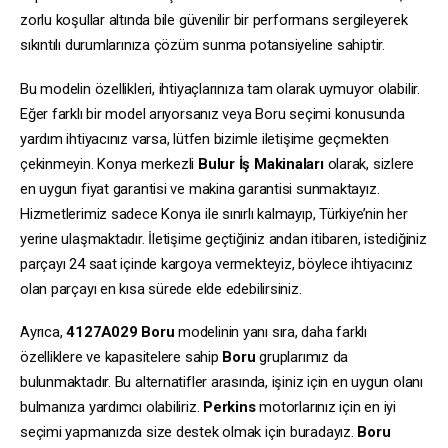
zorlu koşullar altında bile güvenilir bir performans sergileyerek
sıkıntılı durumlarınıza çözüm sunma potansiyeline sahiptir.
Bu modelin özellikleri, ihtiyaçlarınıza tam olarak uymuyor olabilir.
Eğer farklı bir model arıyorsanız veya Boru seçimi konusunda
yardım ihtiyacınız varsa, lütfen bizimle iletişime geçmekten
çekinmeyin. Konya merkezli
Bulur İş Makinaları
olarak, sizlere
en uygun fiyat garantisi ve makina garantisi sunmaktayız.
Hizmetlerimiz sadece Konya ile sınırlı kalmayıp, Türkiye’nin her
yerine ulaşmaktadır. İletişime geçtiğiniz andan itibaren, istediğiniz
parçayı 24 saat içinde kargoya vermekteyiz, böylece ihtiyacınız
olan parçayı en kısa sürede elde edebilirsiniz.
Ayrıca,
4127A029
Boru
modelinin yanı sıra, daha farklı
özelliklere ve kapasitelere sahip
Boru
gruplarımız da
bulunmaktadır. Bu alternatifler arasında, işiniz için en uygun olanı
bulmanıza yardımcı olabiliriz.
Perkins
motorlarınız için en iyi
seçimi yapmanızda size destek olmak için buradayız.
Boru