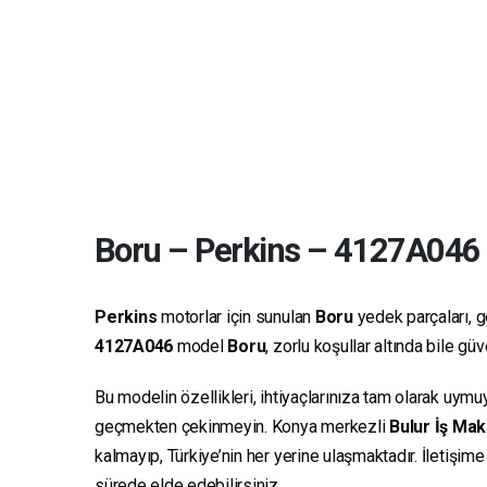
Boru
–
Perkins
–
4127A046
Perkins
motorlar için sunulan
Boru
yedek parçaları, ge
4127A046
model
Boru
, zorlu koşullar altında bile g
Bu modelin özellikleri, ihtiyaçlarınıza tam olarak uymu
geçmekten çekinmeyin. Konya merkezli
Bulur İş Mak
kalmayıp, Türkiye’nin her yerine ulaşmaktadır. İletişim
sürede elde edebilirsiniz.