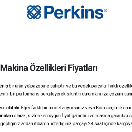
Makina Özellikleri Fiyatları
niş bir ürün yelpazesine sahiptir ve bu yedek parçalar farklı özellikl
üvenilir bir performans sergileyerek sıkıntılı durumlarınıza çözüm su
yor olabilir. Eğer farklı bir model arıyorsanız veya Boru seçimi konus
inaları
olarak, sizlere en uygun fiyat garantisi ve makina garantisi 
e geçtiğiniz andan itibaren, istediğiniz parçayı 24 saat içinde kargo