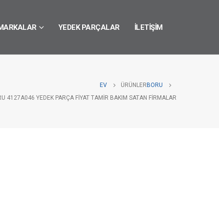
MARKALAR
YEDEK PARÇALAR
İLETIŞIM
EV
ÜRÜNLER
BORU
RU 4127A046 YEDEK PARÇA FIYAT TAMIR BAKIM SATAN FIRMALAR