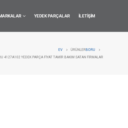
MARKALAR
YEDEK PARÇALAR
İLETIŞIM
EV
ÜRÜNLER
BORU
RU 4127A102 YEDEK PARÇA FIYAT TAMIR BAKIM SATAN FIRMALAR