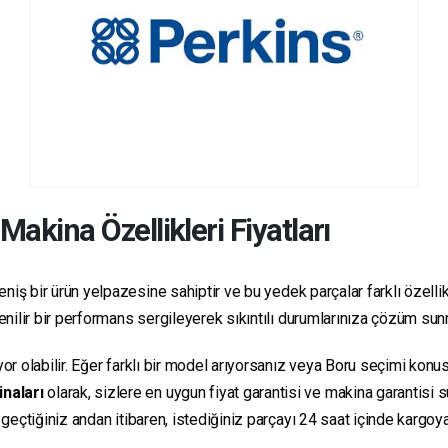
Makina Özellikleri Fiyatları
niş bir ürün yelpazesine sahiptir ve bu yedek parçalar farklı özellikl
üvenilir bir performans sergileyerek sıkıntılı durumlarınıza çözüm su
yor olabilir. Eğer farklı bir model arıyorsanız veya Boru seçimi konus
inaları
olarak, sizlere en uygun fiyat garantisi ve makina garantisi 
e geçtiğiniz andan itibaren, istediğiniz parçayı 24 saat içinde kargo