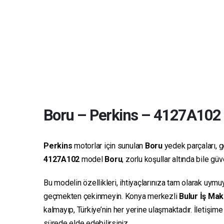
Boru
–
Perkins
–
4127A102
Perkins
motorlar için sunulan
Boru
yedek parçaları, ge
4127A102
model
Boru
, zorlu koşullar altında bile g
Bu modelin özellikleri, ihtiyaçlarınıza tam olarak uymu
geçmekten çekinmeyin. Konya merkezli
Bulur İş Mak
kalmayıp, Türkiye’nin her yerine ulaşmaktadır. İletişim
sürede elde edebilirsiniz.