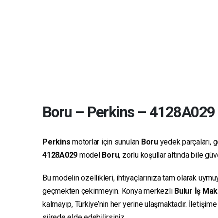
Boru
–
Perkins
–
4128A029
Perkins
motorlar için sunulan
Boru
yedek parçaları, ge
4128A029
model
Boru
, zorlu koşullar altında bile g
Bu modelin özellikleri, ihtiyaçlarınıza tam olarak uymu
geçmekten çekinmeyin. Konya merkezli
Bulur İş Mak
kalmayıp, Türkiye’nin her yerine ulaşmaktadır. İletişim
sürede elde edebilirsiniz.