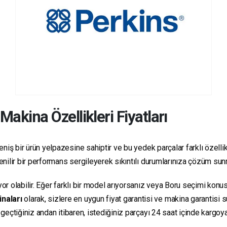
Makina Özellikleri Fiyatları
niş bir ürün yelpazesine sahiptir ve bu yedek parçalar farklı özellikl
üvenilir bir performans sergileyerek sıkıntılı durumlarınıza çözüm su
yor olabilir. Eğer farklı bir model arıyorsanız veya Boru seçimi konus
inaları
olarak, sizlere en uygun fiyat garantisi ve makina garantisi 
e geçtiğiniz andan itibaren, istediğiniz parçayı 24 saat içinde kargo