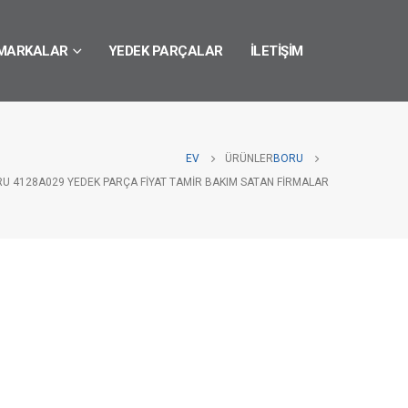
MARKALAR
YEDEK PARÇALAR
İLETIŞIM
EV
ÜRÜNLER
BORU
RU 4128A029 YEDEK PARÇA FIYAT TAMIR BAKIM SATAN FIRMALAR